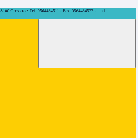
 58100 Grosseto • Tel. 0564484511 - Fax: 0564484523 - mail: