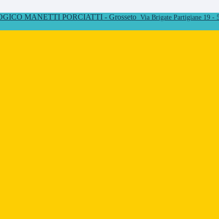
ICO MANETTI PORCIATTI - Grosseto
Via Brigate Partigiane 19 -