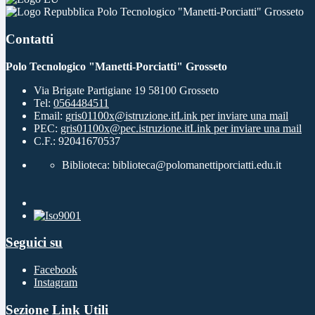
Polo Tecnologico "Manetti-Porciatti" Grosseto
Contatti
Polo Tecnologico "Manetti-Porciatti" Grosseto
Via Brigate Partigiane 19 58100 Grosseto
Tel:
0564484511
Email:
gris01100x@istruzione.it
Link per inviare una mail
PEC:
gris01100x@pec.istruzione.it
Link per inviare una mail
C.F.: 92041670537
Biblioteca: biblioteca@polomanettiporciatti.edu.it
Seguici su
Facebook
Instagram
Sezione Link Utili