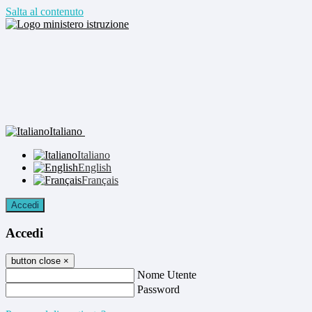
Salta al contenuto
Italiano
Italiano
English
Français
Accedi
Accedi
button close
×
Nome Utente
Password