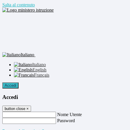
Salta al contenuto
Italiano
Italiano
English
Français
Accedi
Accedi
button close
×
Nome Utente
Password