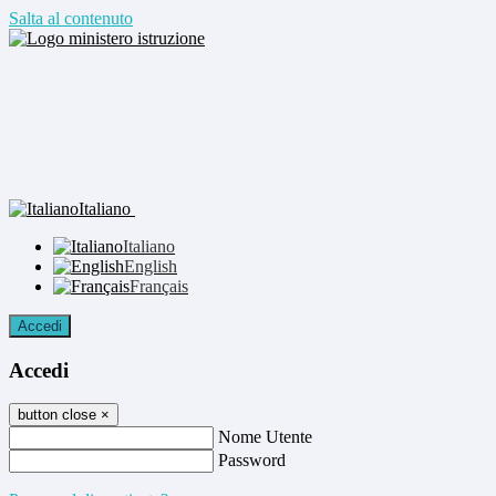
Salta al contenuto
Italiano
Italiano
English
Français
Accedi
Accedi
button close
×
Nome Utente
Password