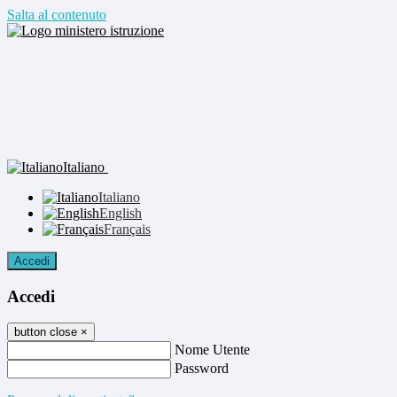
Salta al contenuto
Italiano
Italiano
English
Français
Accedi
Accedi
button close
×
Nome Utente
Password