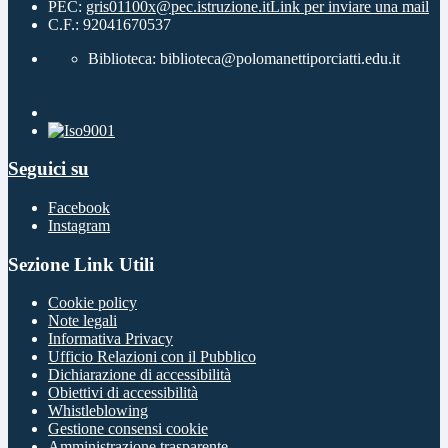
PEC:
gris01100x@pec.istruzione.it
Link per inviare una mail
C.F.: 92041670537
Biblioteca: biblioteca@polomanettiporciatti.edu.it
Seguici su
Facebook
Instagram
Sezione Link Utili
Cookie policy
Note legali
Informativa Privacy
Ufficio Relazioni con il Pubblico
Dichiarazione di accessibilità
Obiettivi di accessibilità
Whistleblowing
Gestione consensi cookie
Amministrazione trasparente