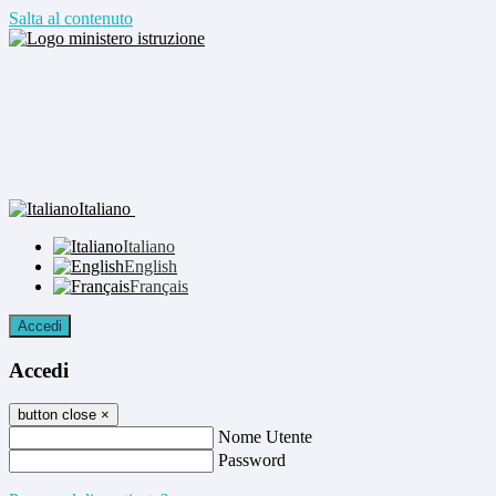
Salta al contenuto
Italiano
Italiano
English
Français
Accedi
Accedi
button close
×
Nome Utente
Password