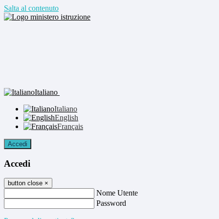
Salta al contenuto
Italiano
Italiano
English
Français
Accedi
Accedi
button close
×
Nome Utente
Password