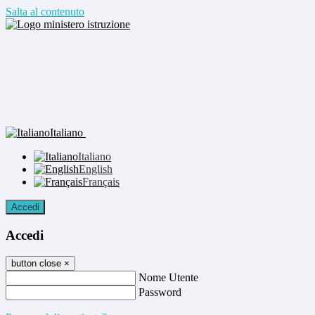
Salta al contenuto
Italiano
Italiano
English
Français
Accedi
Accedi
button close
×
Nome Utente
Password