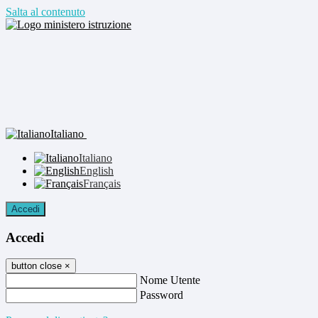
Salta al contenuto
Italiano
Italiano
English
Français
Accedi
Accedi
button close
×
Nome Utente
Password