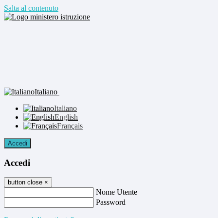
Salta al contenuto
Italiano
Italiano
English
Français
Accedi
Accedi
button close
×
Nome Utente
Password