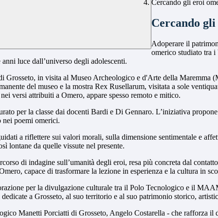
Cercando gli eroi om
Cercando gli
Adoperare il patrimon
omerico studiato tra i
e anni luce dall’universo degli adolescenti.
ti di Grosseto, in visita al Museo Archeologico e d'Arte della Marem
manente del museo e la mostra Rex Rusellarum, visitata a sole ventiqua
 nei versi attribuiti a Omero, appare spesso remoto e mitico.
curato per la classe dai docenti Bardi e Di Gennaro. L’iniziativa propone 
o nei poemi omerici.
guidati a riflettere sui valori morali, sulla dimensione sentimentale e af
sì lontane da quelle vissute nel presente.
rso di indagine sull’umanità degli eroi, resa più concreta dal contatto
a Omero, capace di trasformare la lezione in esperienza e la cultura in sco
razione per la divulgazione culturale tra il Polo Tecnologico e il MAAM. 
edicate a Grosseto, al suo territorio e al suo patrimonio storico, artistic
ico Manetti Porciatti di Grosseto, Angelo Costarella - che rafforza il di