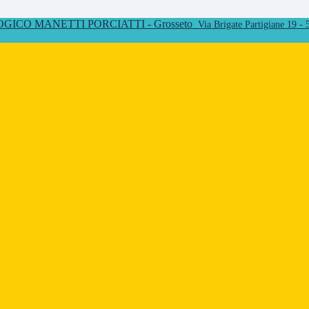
ICO MANETTI PORCIATTI - Grosseto
Via Brigate Partigiane 19 -