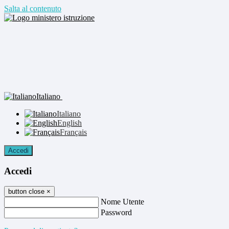
Salta al contenuto
Italiano
Italiano
English
Français
Accedi
Accedi
button close
×
Nome Utente
Password