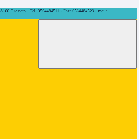
 58100 Grosseto • Tel. 0564484511 - Fax: 0564484523 - mail: