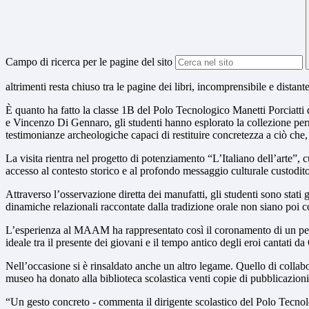
Campo di ricerca per le pagine del sito
altrimenti resta chiuso tra le pagine dei libri, incomprensibile e distant
È quanto ha fatto la classe 1B del Polo Tecnologico Manetti Porciat
e Vincenzo Di Gennaro, gli studenti hanno esplorato la collezione per
testimonianze archeologiche capaci di restituire concretezza a ciò che,
La visita rientra nel progetto di potenziamento “L’Italiano dell’arte”, 
accesso al contesto storico e al profondo messaggio culturale custodit
Attraverso l’osservazione diretta dei manufatti, gli studenti sono stati 
dinamiche relazionali raccontate dalla tradizione orale non siano poi co
L’esperienza al MAAM ha rappresentato così il coronamento di un perco
ideale tra il presente dei giovani e il tempo antico degli eroi cantati d
Nell’occasione si è rinsaldato anche un altro legame. Quello di collabo
museo ha donato alla biblioteca scolastica venti copie di pubblicazioni d
“Un gesto concreto - commenta il dirigente scolastico del Polo Tecnolog