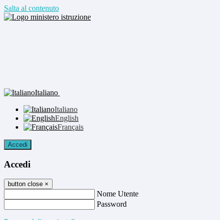
Salta al contenuto
Italiano
Italiano
English
Français
Accedi
Accedi
button close
×
Nome Utente
Password