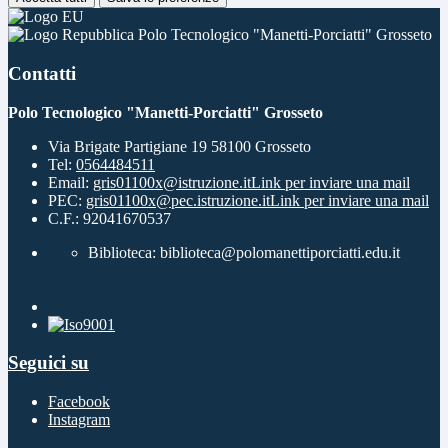
Polo Tecnologico "Manetti-Porciatti" Grosseto
Contatti
Polo Tecnologico "Manetti-Porciatti" Grosseto
Via Brigate Partigiane 19 58100 Grosseto
Tel:
0564484511
Email:
gris01100x@istruzione.it
Link per inviare una mail
PEC:
gris01100x@pec.istruzione.it
Link per inviare una mail
C.F.: 92041670537
Biblioteca: biblioteca@polomanettiporciatti.edu.it
Seguici su
Facebook
Instagram