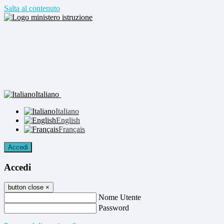
Salta al contenuto
Italiano
Italiano
English
Français
Accedi
Accedi
button close
×
Nome Utente
Password