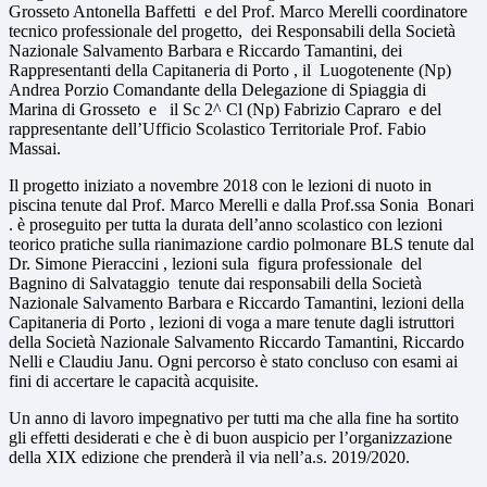
Grosseto Antonella Baffetti e del Prof. Marco Merelli coordinatore
tecnico professionale del progetto, dei Responsabili della Società
Nazionale Salvamento Barbara e Riccardo Tamantini, dei
Rappresentanti della Capitaneria di Porto , il
Luogotenente (Np)
Andrea Porzio Comandante della Delegazione di Spiaggia di
Marina di Grosseto e il Sc 2^ Cl (Np) Fabrizio Capraro e del
rappresentante dell’Ufficio Scolastico Territoriale Prof. Fabio
Massai.
Il progetto iniziato a novembre 2018 con le lezioni di nuoto in
piscina tenute dal Prof. Marco Merelli e dalla Prof.ssa Sonia Bonari
. è proseguito per tutta la durata dell’anno scolastico con lezioni
teorico pratiche sulla rianimazione cardio polmonare BLS tenute dal
Dr. Simone Pieraccini , lezioni sula figura professionale del
Bagnino di Salvataggio tenute dai responsabili della Società
Nazionale Salvamento Barbara e Riccardo Tamantini, lezioni della
Capitaneria di Porto , lezioni di voga a mare tenute dagli istruttori
della Società Nazionale Salvamento Riccardo Tamantini, Riccardo
Nelli e Claudiu Janu. Ogni percorso è stato concluso con esami ai
fini di accertare le capacità acquisite.
Un anno di lavoro impegnativo per tutti ma che alla fine ha sortito
gli effetti desiderati e che è di buon auspicio per l’organizzazione
della XIX edizione che prenderà il via nell’a.s. 2019/2020.