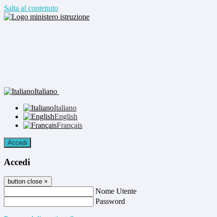
Salta al contenuto
Italiano
Italiano
English
Français
Accedi
Accedi
button close
×
Nome Utente
Password