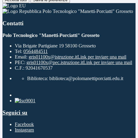
Polo Tecnologico "Manetti-Porciatti" Grosseto
Contatti
Polo Tecnologico "Manetti-Porciatti" Grosseto
Via Brigate Partigiane 19 58100 Grosseto
Tel:
0564484511
Email:
gris01100x@istruzione.it
Link per inviare una mail
PEC:
gris01100x@pec.istruzione.it
Link per inviare una mail
C.F.: 92041670537
Biblioteca: biblioteca@polomanettiporciatti.edu.it
Seguici su
Facebook
Instagram