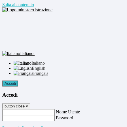
Salta al contenuto
Italiano
Italiano
English
Français
Accedi
Accedi
button close
×
Nome Utente
Password