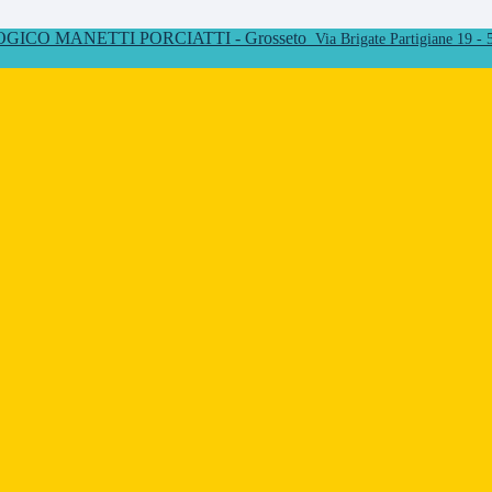
ICO MANETTI PORCIATTI - Grosseto
Via Brigate Partigiane 19 -