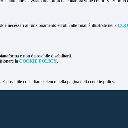
ro Istituto abbia avviato una proficua collaborazione con il IV° Stormo c
kie necessari al funzionamento ed utili alle finalità illustrate nella
COO
attaforma e non è possibile disabilitarli.
isionare la
COOKIE POLICY
.
 È possibile consultare l'elenco nella pagina della cookie policy.