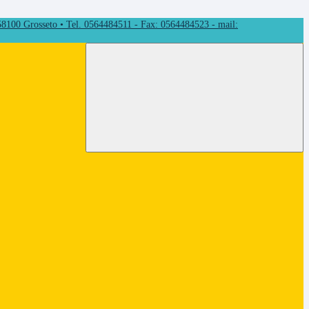
 58100 Grosseto • Tel. 0564484511 - Fax: 0564484523 - mail: