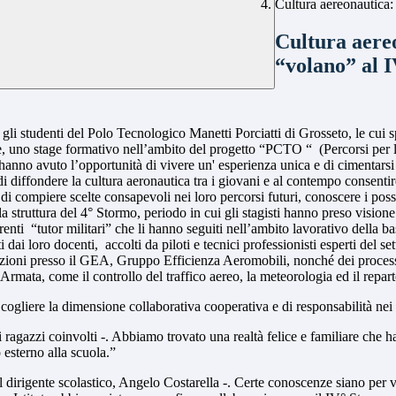
Cultura aereonautica:
Cultura aereo
“volano” al 
gli studenti del Polo Tecnologico Manetti Porciatti di Grosseto, le cui 
, uno stage
formativo nell’ambito del progetto “PCTO “
(Percorsi per
, hanno avuto l’opportunità di vivere un' esperienza
unica e di cimentarsi 
di diffondere la cultura aeronautica tra i giovani e al contempo consentir
 di compiere scelte consapevoli nei loro percorsi futuri, conoscere i pos
 e la struttura del 4° Stormo, periodo in cui gli stagisti hanno preso visi
renti
“tutor militari” che li hanno seguiti nell’ambito lavorativo della b
ai loro docenti, accolti da piloti e tecnici professionisti esperti del set
azioni presso il GEA, Gruppo Efficienza Aeromobili, nonché dei processi 
a Armata, come il controllo del traffico aereo, la meteorologia ed il rep
 cogliere la dimensione collaborativa cooperativa e di responsabilità nei d
gazzi coinvolti -. Abbiamo trovato una realtà felice e familiare che ha u
 esterno alla scuola.”
o il dirigente scolastico, Angelo Costarella -. Certe conoscenze siano per