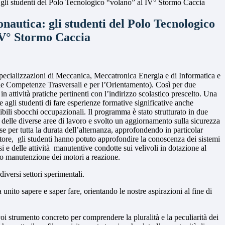
 gli studenti del Polo Tecnologico “volano” al IV° Stormo Caccia
nautica: gli studenti del Polo Tecnologico
IV° Stormo Caccia
specializzazioni di Meccanica, Meccatronica Energia e di Informatica e
 le Competenze Trasversali e per l’Orientamento). Così per due
in attività pratiche pertinenti con l’indirizzo scolastico prescelto. Una
e agli studenti di fare esperienze formative significative anche
sibili sbocchi occupazionali. Il programma è stato strutturato in due
one delle diverse aree di lavoro e svolto un aggiornamento sulla sicurezza
ase per tutta la durata dell’alternanza, approfondendo in particolar
tore,
gli studenti hanno potuto approfondire la conoscenza dei sistemi
e delle attività
manutentive condotte sui velivoli in dotazione al
arto manutenzione dei motori a reazione.
iversi settori sperimentali.
nito sapere e saper fare, orientando le nostre aspirazioni al fine di
 voi strumento concreto per comprendere la pluralità e la peculiarità dei