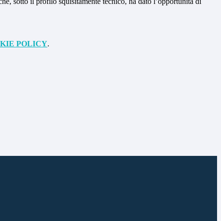
he, sotto il profilo squisitamente tecnico, ha dato l’opportunità di
KIE POLICY
.