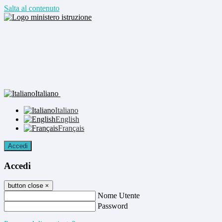
Salta al contenuto
Italiano
Italiano
English
Français
Accedi
Accedi
button close
×
Nome Utente
Password