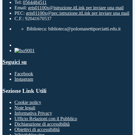
Tel:
0564484511
Email:
gris01100x@istruzione.it
Link per inviare una mail
PEC:
gris01100x@pec.istruzione.it
Link per inviare una mail
C.F.: 92041670537
Biblioteca: biblioteca@polomanettiporciatti.edu.it
Seguici su
Facebook
Instagram
Sezione Link Utili
Cookie policy
Note legali
Informativa Privacy
Ufficio Relazioni con il Pubblico
Dichiarazione di accessibilità
Obiettivi di accessibilità
Whistleblowing