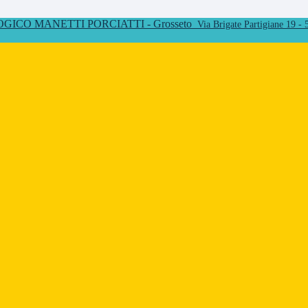
ICO MANETTI PORCIATTI - Grosseto
Via Brigate Partigiane 19 -