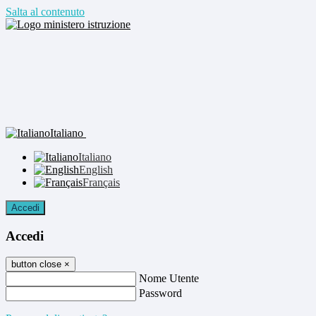
Salta al contenuto
Italiano
Italiano
English
Français
Accedi
Accedi
button close
×
Nome Utente
Password