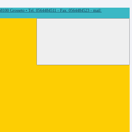
 58100 Grosseto • Tel. 0564484511 - Fax: 0564484523 - mail: