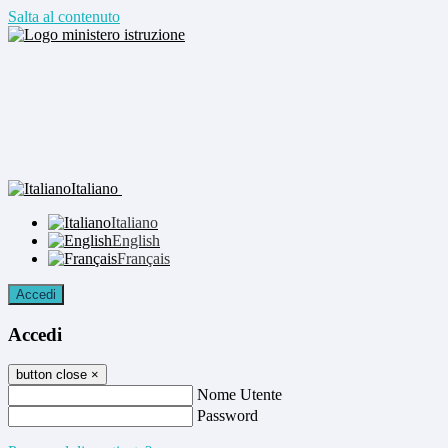
Salta al contenuto
Italiano
Italiano
English
Français
Accedi
Accedi
button close
×
Nome Utente
Password