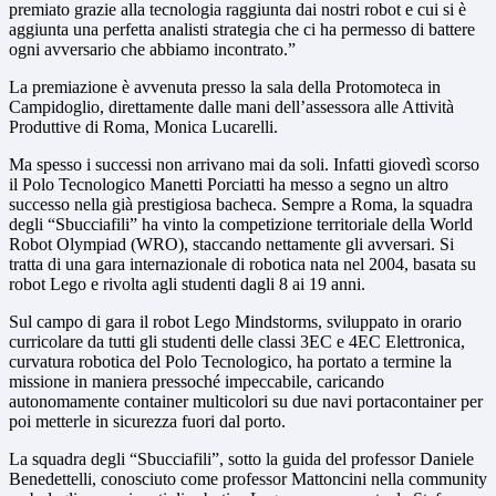
premiato grazie alla tecnologia raggiunta dai nostri robot e cui si è
aggiunta una perfetta analisti strategia che ci ha permesso di battere
ogni avversario che abbiamo incontrato.”
La premiazione è avvenuta presso la sala della Protomoteca in
Campidoglio, direttamente dalle mani dell’assessora alle Attività
Produttive di Roma, Monica Lucarelli.
Ma spesso i successi non arrivano mai da soli. Infatti giovedì scorso
il Polo Tecnologico Manetti Porciatti ha messo a segno un altro
successo nella già prestigiosa bacheca. Sempre a Roma, la squadra
degli “Sbucciafili” ha vinto la competizione territoriale della World
Robot Olympiad (WRO), staccando nettamente gli avversari. Si
tratta di una gara internazionale di robotica nata nel 2004, basata su
robot Lego e rivolta agli studenti dagli 8 ai 19 anni.
Sul campo di gara il robot Lego Mindstorms, sviluppato in orario
curricolare da tutti gli studenti delle classi 3EC e 4EC Elettronica,
curvatura robotica del Polo Tecnologico, ha portato a termine la
missione in maniera pressoché impeccabile, caricando
autonomamente container multicolori su due navi portacontainer per
poi metterle in sicurezza fuori dal porto.
La squadra degli “Sbucciafili”, sotto la guida del professor Daniele
Benedettelli, conosciuto come professor Mattoncini nella community