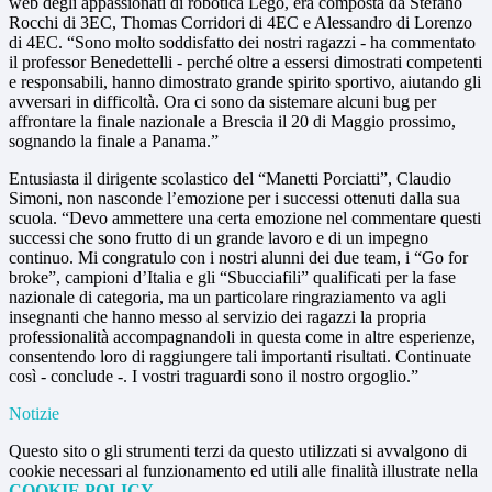
web degli appassionati di robotica Lego, era composta da Stefano
Rocchi di 3EC, Thomas Corridori di 4EC e Alessandro di Lorenzo
di 4EC. “Sono molto soddisfatto dei nostri ragazzi - ha commentato
il professor Benedettelli - perché oltre a essersi dimostrati competenti
e responsabili, hanno dimostrato grande spirito sportivo, aiutando gli
avversari in difficoltà. Ora ci sono da sistemare alcuni bug per
affrontare la finale nazionale a Brescia il 20 di Maggio prossimo,
sognando la finale a Panama.”
Entusiasta il dirigente scolastico del “Manetti Porciatti”, Claudio
Simoni, non nasconde l’emozione per i successi ottenuti dalla sua
scuola. “Devo ammettere una certa emozione nel commentare questi
successi che sono frutto di un grande lavoro e di un impegno
continuo. Mi congratulo con i nostri alunni dei due team, i “Go for
broke”, campioni d’Italia e gli “Sbucciafili” qualificati per la fase
nazionale di categoria, ma un particolare ringraziamento va agli
insegnanti che hanno messo al servizio dei ragazzi la propria
professionalità accompagnandoli in questa come in altre esperienze,
consentendo loro di raggiungere tali importanti risultati. Continuate
così - conclude -. I vostri traguardi sono il nostro orgoglio.”
Notizie
Questo sito o gli strumenti terzi da questo utilizzati si avvalgono di
cookie necessari al funzionamento ed utili alle finalità illustrate nella
COOKIE POLICY
.