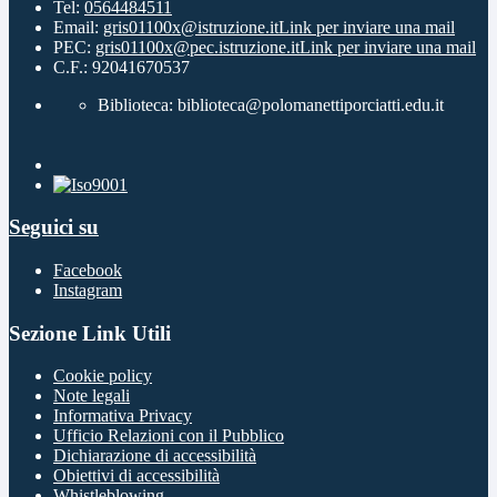
Tel:
0564484511
Email:
gris01100x@istruzione.it
Link per inviare una mail
PEC:
gris01100x@pec.istruzione.it
Link per inviare una mail
C.F.: 92041670537
Biblioteca: biblioteca@polomanettiporciatti.edu.it
Seguici su
Facebook
Instagram
Sezione Link Utili
Cookie policy
Note legali
Informativa Privacy
Ufficio Relazioni con il Pubblico
Dichiarazione di accessibilità
Obiettivi di accessibilità
Whistleblowing