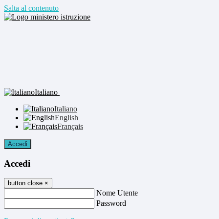
Salta al contenuto
Italiano
Italiano
English
Français
Accedi
Accedi
button close
×
Nome Utente
Password