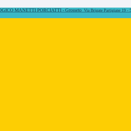
ICO MANETTI PORCIATTI - Grosseto
Via Brigate Partigiane 19 -