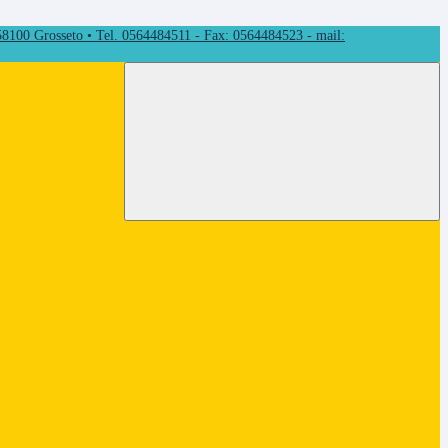
 58100 Grosseto • Tel. 0564484511 - Fax: 0564484523 - mail: