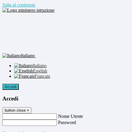
Salta al contenuto
Italiano
Italiano
English
Français
Accedi
Accedi
button close
×
Nome Utente
Password