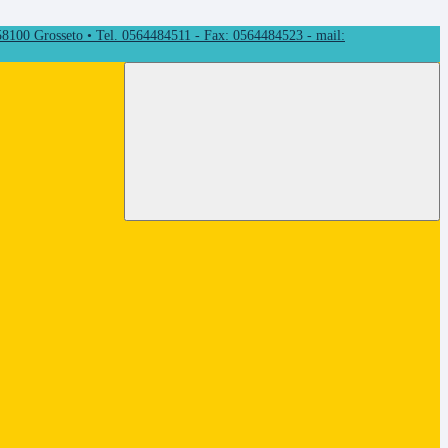
 58100 Grosseto • Tel. 0564484511 - Fax: 0564484523 - mail: