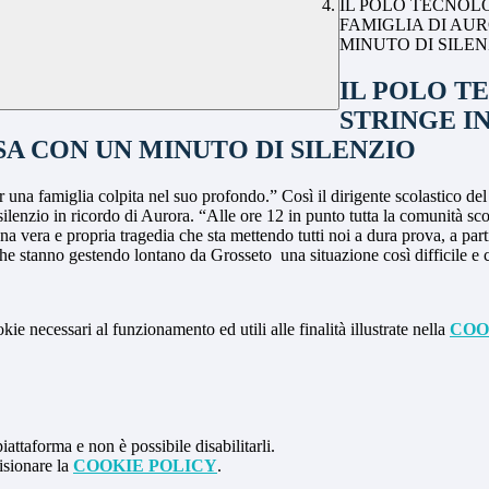
IL POLO TECNOL
FAMIGLIA DI AU
MINUTO DI SILEN
IL POLO T
STRINGE I
A CON UN MINUTO DI SILENZIO
 una famiglia colpita nel suo profondo.” Così il dirigente scolastico de
enzio in ricordo di Aurora. “Alle ore 12 in punto tutta la comunità scol
vera e propria tragedia che sta mettendo tutti noi a dura prova, a partire 
e stanno gestendo lontano da Grosseto una situazione così difficile e c
kie necessari al funzionamento ed utili alle finalità illustrate nella
COO
attaforma e non è possibile disabilitarli.
isionare la
COOKIE POLICY
.