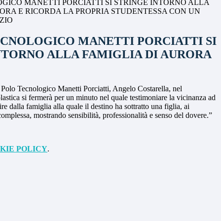
OGICO MANETTI PORCIATTI SI STRINGE INTORNO ALLA
RORA E RICORDA LA PROPRIA STUDENTESSA CON UN
ZIO
ECNOLOGICO MANETTI PORCIATTI SI
NTORNO ALLA FAMIGLIA DI AURORA
l Polo Tecnologico Manetti Porciatti, Angelo Costarella, nel
astica si fermerà per un minuto nel quale testimoniare la vicinanza ad
dalla famiglia alla quale il destino ha sottratto una figlia, ai
omplessa, mostrando sensibilità, professionalità e senso del dovere.”
KIE POLICY
.