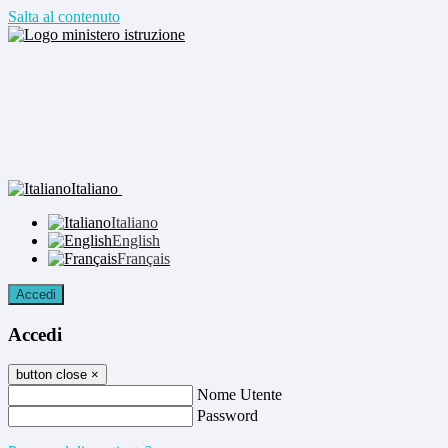
Salta al contenuto
Italiano
Italiano
English
Français
Accedi
Accedi
button close
×
Nome Utente
Password