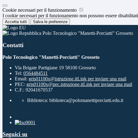
Cookie necessari per il funzionamento
I cookie necessari per il funzionamento non possono essere disabilitati.
Accetta tutti
Salva le preferenze
Polo Tecnologico "Manetti-Porciatti" Grosseto
Contatti
Polo Tecnologico "Manetti-Porciatti" Grosseto
Via Brigate Partigiane 19 58100 Grosseto
Tel:
0564484511
Email:
gris01100x@istruzione.it
Link per inviare una mail
PEC:
gris01100x@pec.istruzione.it
Link per inviare una mail
C.F.: 92041670537
Biblioteca: biblioteca@polomanettiporciatti.edu.it
Seguici su