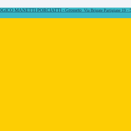
ICO MANETTI PORCIATTI - Grosseto
Via Brigate Partigiane 19 -