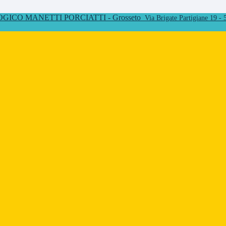
ICO MANETTI PORCIATTI - Grosseto
Via Brigate Partigiane 19 -