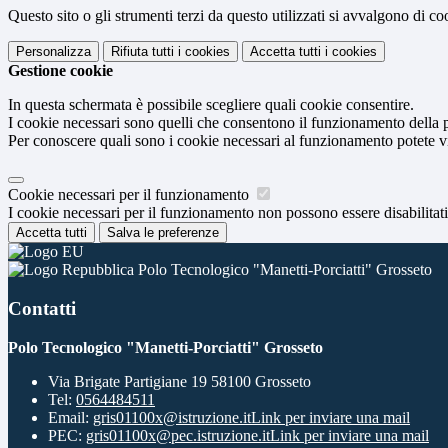
Questo sito o gli strumenti terzi da questo utilizzati si avvalgono di coo
Personalizza
Rifiuta tutti
i cookies
Accetta tutti
i cookies
Gestione cookie
In questa schermata è possibile scegliere quali cookie consentire.
I cookie necessari sono quelli che consentono il funzionamento della pi
Per conoscere quali sono i cookie necessari al funzionamento potete v
Cookie necessari per il funzionamento
I cookie necessari per il funzionamento non possono essere disabilitati.
Accetta tutti
Salva le preferenze
Polo Tecnologico "Manetti-Porciatti" Grosseto
Contatti
Polo Tecnologico "Manetti-Porciatti" Grosseto
Via Brigate Partigiane 19 58100 Grosseto
Tel:
0564484511
Email:
gris01100x@istruzione.it
Link per inviare una mail
PEC:
gris01100x@pec.istruzione.it
Link per inviare una mail