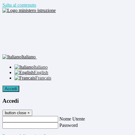
Salta al contenuto
Italiano
Italiano
English
Français
Accedi
Accedi
button close
×
Nome Utente
Password