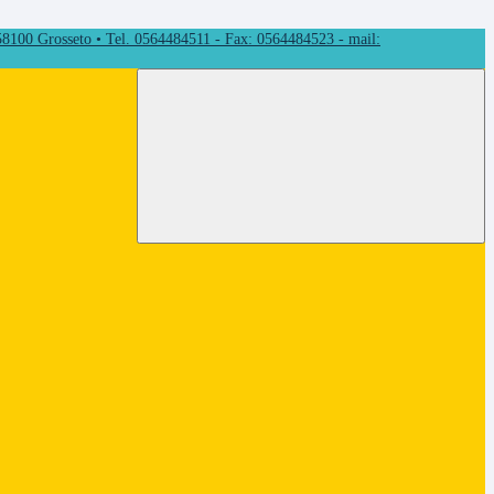
 58100 Grosseto • Tel. 0564484511 - Fax: 0564484523 - mail: