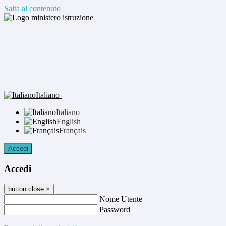
Salta al contenuto
Italiano
Italiano
English
Français
Accedi
Accedi
button close
×
Nome Utente
Password