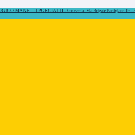
ICO MANETTI PORCIATTI - Grosseto
Via Brigate Partigiane 19 -