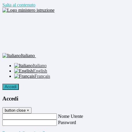
Salta al contenuto
Italiano
Italiano
English
Français
Accedi
Accedi
button close
×
Nome Utente
Password