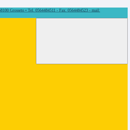
 58100 Grosseto • Tel. 0564484511 - Fax: 0564484523 - mail: