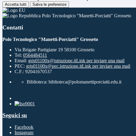
Accetta tutti
Salva le preferenze
Polo Tecnologico "Manetti-Porciatti" Grosseto
Contatti
Polo Tecnologico "Manetti-Porciatti" Grosseto
Via Brigate Partigiane 19 58100 Grosseto
Tel:
0564484511
Email:
gris01100x@istruzione.it
Link per inviare una mail
PEC:
gris01100x@pec.istruzione.it
Link per inviare una mail
C.F.: 92041670537
Biblioteca: biblioteca@polomanettiporciatti.edu.it
Seguici su
Facebook
Instagram