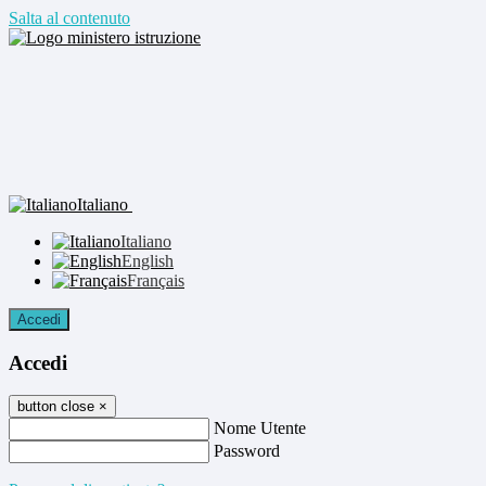
Salta al contenuto
Italiano
Italiano
English
Français
Accedi
Accedi
button close
×
Nome Utente
Password