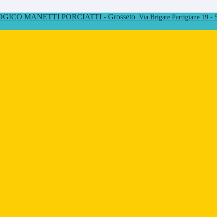
ICO MANETTI PORCIATTI - Grosseto
Via Brigate Partigiane 19 -