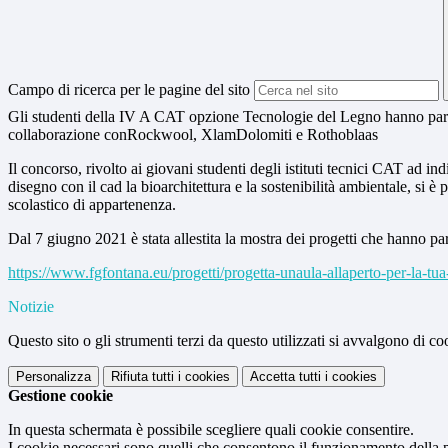
Campo di ricerca per le pagine del sito
Gli studenti della IV A CAT opzione Tecnologie del Legno hanno partec
collaborazione conRockwool, XlamDolomiti e Rothoblaas
Il concorso, rivolto ai giovani studenti degli istituti tecnici CAT ad i
disegno con il cad la bioarchitettura e la sostenibilità ambientale, si è 
scolastico di appartenenza.
Dal 7 giugno 2021 è stata allestita la mostra dei progetti che hanno par
https://www.fgfontana.eu/progetti/progetta-unaula-allaperto-per-la-tua-
Notizie
Questo sito o gli strumenti terzi da questo utilizzati si avvalgono di coo
Personalizza
Rifiuta tutti
i cookies
Accetta tutti
i cookies
Gestione cookie
In questa schermata è possibile scegliere quali cookie consentire.
I cookie necessari sono quelli che consentono il funzionamento della pi