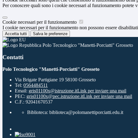
Per conoscere quali sono i cookie necessari al funzionamento potete v
Cookie necessari per il funzionamento
I cookie necessari per il funzionamento non possono essere disabilitati.
Accetta tutti
Salva le preferenze
Polo Tecnologico "Manetti-Porciatti" Grosseto
Contatti
Polo Tecnologico "Manetti-Porciatti" Grosseto
Via Brigate Partigiane 19 58100 Grosseto
Tel:
0564484511
Email:
gris01100x@istruzione.it
Link per inviare una mail
PEC:
gris01100x@pec.istruzione.it
Link per inviare una mail
C.F.: 92041670537
Biblioteca: biblioteca@polomanettiporciatti.edu.it