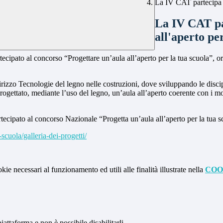
La IV CAT partecipa a
La IV CAT pa
all'aperto pe
ipato al concorso “Progettare un’aula all’aperto per la tua scuola”, o
ndirizzo Tecnologie del legno nelle costruzioni, dove sviluppando le disc
progettato, mediante l’uso del legno, un’aula all’aperto coerente con i mod
tecipato al concorso Nazionale “Progetta un’aula all’aperto per la tua sc
scuola/galleria-dei-progetti/
kie necessari al funzionamento ed utili alle finalità illustrate nella
COO
attaforma e non è possibile disabilitarli.