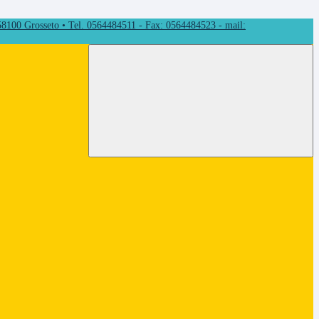
 58100 Grosseto • Tel. 0564484511 - Fax: 0564484523 - mail: