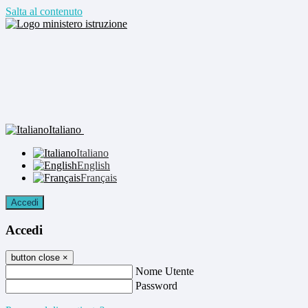
Salta al contenuto
Italiano
Italiano
English
Français
Accedi
Accedi
button close
×
Nome Utente
Password