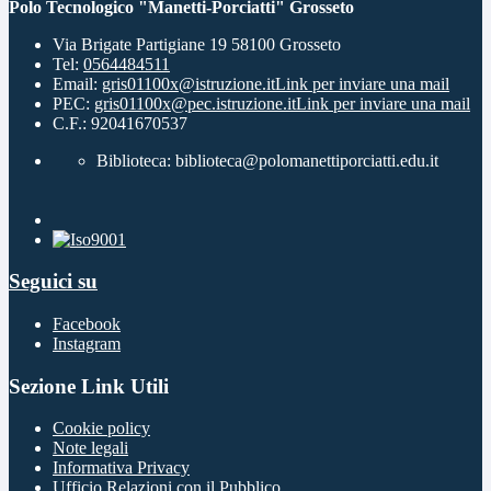
Polo Tecnologico "Manetti-Porciatti" Grosseto
Via Brigate Partigiane 19 58100 Grosseto
Tel:
0564484511
Email:
gris01100x@istruzione.it
Link per inviare una mail
PEC:
gris01100x@pec.istruzione.it
Link per inviare una mail
C.F.: 92041670537
Biblioteca: biblioteca@polomanettiporciatti.edu.it
Seguici su
Facebook
Instagram
Sezione Link Utili
Cookie policy
Note legali
Informativa Privacy
Ufficio Relazioni con il Pubblico