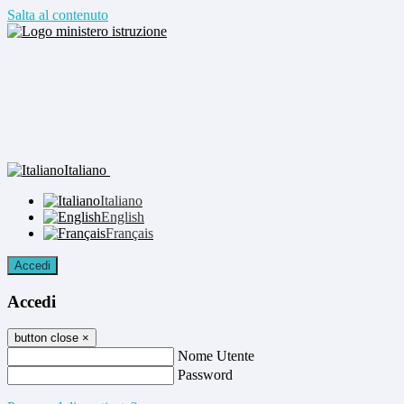
Salta al contenuto
Italiano
Italiano
English
Français
Accedi
Accedi
button close
×
Nome Utente
Password