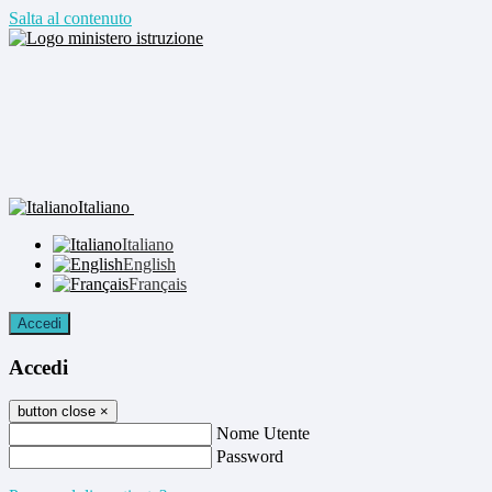
Salta al contenuto
Italiano
Italiano
English
Français
Accedi
Accedi
button close
×
Nome Utente
Password