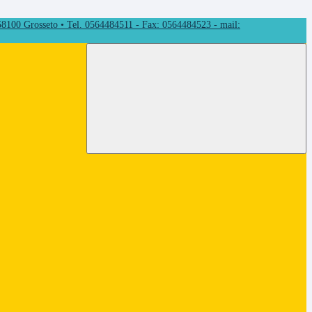
 58100 Grosseto • Tel. 0564484511 - Fax: 0564484523 - mail: