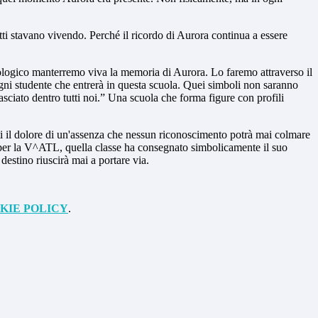
tti stavano vivendo. Perché il ricordo di Aurora continua a essere
cnologico manterremo viva la memoria di Aurora. Lo faremo attraverso il
gni studente che entrerà in questa scuola. Quei simboli non saranno
asciato dentro tutti noi.” Una scuola che forma figure con profili
ti il dolore di un'assenza che nessun riconoscimento potrà mai colmare
ami per la V^ATL, quella classe ha consegnato simbolicamente il suo
destino riuscirà mai a portare via.
KIE POLICY
.