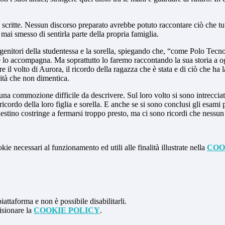
 scritte. Nessun discorso preparato avrebbe potuto raccontare ciò che tu
mai smesso di sentirla parte della propria famiglia.
i genitori della studentessa e la sorella, spiegando che, “come Polo Te
he lo accompagna. Ma soprattutto lo faremo raccontando la sua storia a o
il volto di Aurora, il ricordo della ragazza che è stata e di ciò che ha l
nità che non dimentica.
na commozione difficile da descrivere. Sul loro volto si sono intreccia
l ricordo della loro figlia e sorella. E anche se si sono conclusi gli es
tino costringe a fermarsi troppo presto, ma ci sono ricordi che nessun 
kie necessari al funzionamento ed utili alle finalità illustrate nella
COO
attaforma e non è possibile disabilitarli.
isionare la
COOKIE POLICY
.