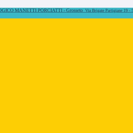
ICO MANETTI PORCIATTI - Grosseto
Via Brigate Partigiane 19 -