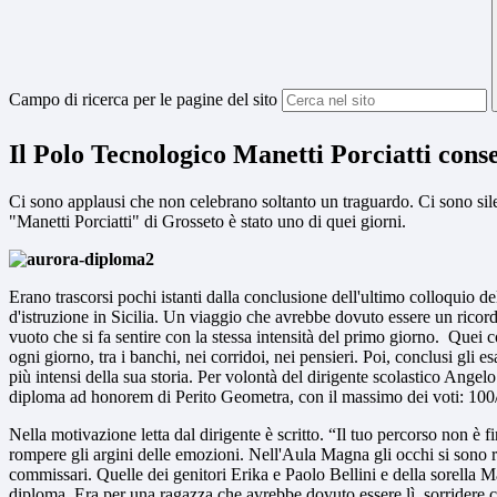
Campo di ricerca per le pagine del sito
Il Polo Tecnologico Manetti Porciatti cons
Ci sono applausi che non celebrano soltanto un traguardo. Ci sono sil
"Manetti Porciatti" di Grosseto è stato uno di quei giorni.
Erano trascorsi pochi istanti dalla conclusione dell'ultimo colloquio d
d'istruzione in Sicilia. Un viaggio che avrebbe dovuto essere un ricord
vuoto che si fa sentire con la stessa intensità del primo giorno. Que
ogni giorno, tra i banchi, nei corridoi, nei pensieri. Poi, conclusi gl
più intensi della sua storia. Per volontà del dirigente scolastico Angel
diploma
ad honorem
di Perito Geometra, con il massimo dei voti:
100
Nella motivazione letta dal dirigente è scritto. “Il tuo percorso non è f
rompere gli argini delle emozioni. Nell'Aula Magna gli occhi si sono r
commissari. Quelle dei genitori Erika e Paolo Bellini e della sorella M
diploma. Era per una ragazza che avrebbe dovuto essere lì, sorridere c