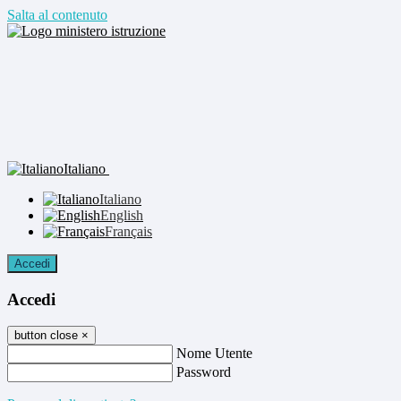
Salta al contenuto
Italiano
Italiano
English
Français
Accedi
Accedi
button close
×
Nome Utente
Password