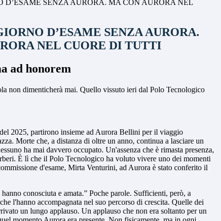
O D’ESAME SENZA AURORA. MA CON AURORA NEL
GIORNO D’ESAME SENZA AURORA.
RORA NEL CUORE DI TUTTI
oma ad honorem
ola non dimenticherà mai. Quello vissuto ieri dal Polo Tecnologico
 del 2025, partirono insieme ad Aurora Bellini per il viaggio
azza. Morte che, a distanza di oltre un anno, continua a lasciare un
e nessuno ha mai davvero occupato. Un'assenza che è rimasta presenza,
Barberi. È lì che il Polo Tecnologico ha voluto vivere uno dei momenti
a commissione d'esame, Mirta Venturini, ad Aurora è stato conferito il
 ti hanno conosciuta e amata.” Poche parole. Sufficienti, però, a
, che l'hanno accompagnata nel suo percorso di crescita. Quelle dei
 arrivato un lungo applauso. Un applauso che non era soltanto per un
 In quel momento Aurora era presente. Non fisicamente, ma in ogni