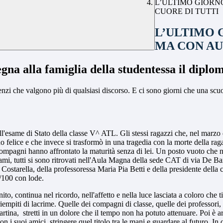
L’ULTIMO GIORN
CUORE DI TUTTI
L’ULTIMO 
MA CON AU
egna alla famiglia della studentessa il dipl
enzi che valgono più di qualsiasi discorso. E ci sono giorni che una scu
ell'esame di Stato della classe V^ ATL. Gli stessi ragazzi che, nel marzo
o felice e che invece si trasformò in una tragedia con la morte della rag
i compagni hanno affrontato la maturità senza di lei. Un posto vuoto ch
i esami, tutti si sono ritrovati nell'Aula Magna della sede CAT di via De 
o Costarella, della professoressa Maria Pia Betti e della presidente dell
/100 con lode
.
inito, continua nel ricordo, nell'affetto e nella luce lasciata a coloro che
iempiti di lacrime. Quelle dei compagni di classe, quelle dei professori
artina, stretti in un dolore che il tempo non ha potuto attenuare. Poi è
on i suoi amici, stringere quel titolo tra le mani e guardare al futuro.