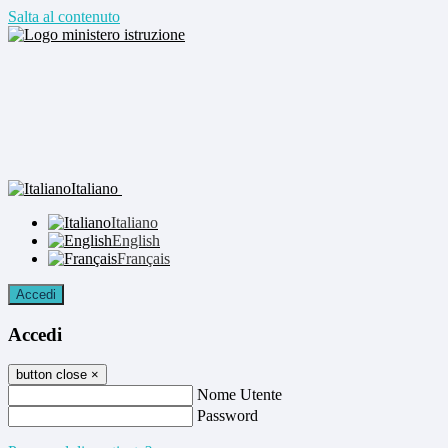
Salta al contenuto
Italiano
Italiano
English
Français
Accedi
Accedi
button close
×
Nome Utente
Password