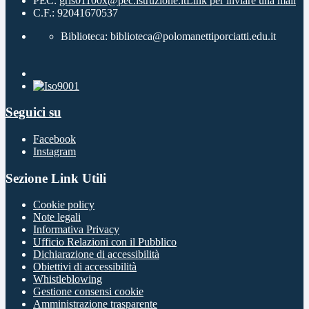
PEC:
gris01100x@pec.istruzione.it
Link per inviare una mail
C.F.: 92041670537
Biblioteca: biblioteca@polomanettiporciatti.edu.it
Seguici su
Facebook
Instagram
Sezione Link Utili
Cookie policy
Note legali
Informativa Privacy
Ufficio Relazioni con il Pubblico
Dichiarazione di accessibilità
Obiettivi di accessibilità
Whistleblowing
Gestione consensi cookie
Amministrazione trasparente