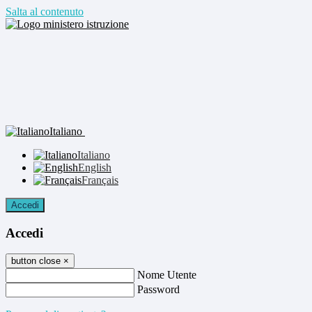
Salta al contenuto
Italiano
Italiano
English
Français
Accedi
Accedi
button close
×
Nome Utente
Password