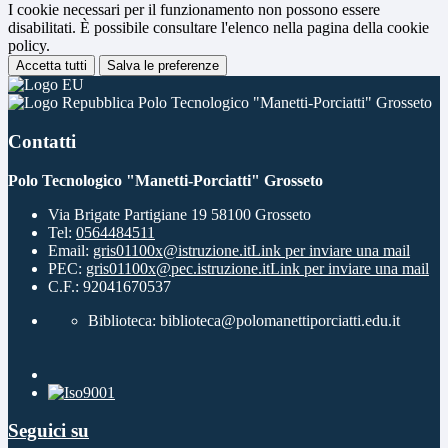
I cookie necessari per il funzionamento non possono essere
disabilitati. È possibile consultare l'elenco nella pagina della cookie
policy.
Accetta tutti
Salva le preferenze
Polo Tecnologico "Manetti-Porciatti" Grosseto
Contatti
Polo Tecnologico "Manetti-Porciatti" Grosseto
Via Brigate Partigiane 19 58100 Grosseto
Tel:
0564484511
Email:
gris01100x@istruzione.it
Link per inviare una mail
PEC:
gris01100x@pec.istruzione.it
Link per inviare una mail
C.F.: 92041670537
Biblioteca: biblioteca@polomanettiporciatti.edu.it
Seguici su