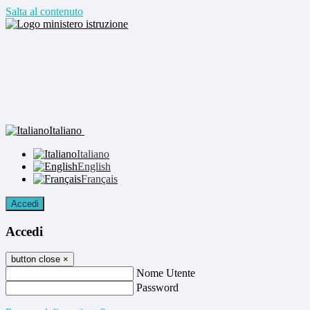
Salta al contenuto
Italiano
Italiano
English
Français
Accedi
Accedi
button close
×
Nome Utente
Password