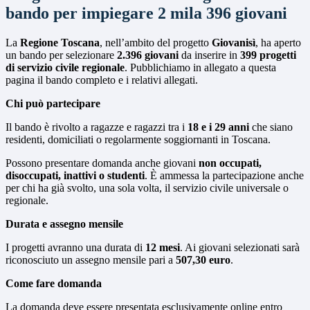
bando per impiegare 2 mila 396 giovani
La
Regione Toscana
, nell’ambito del progetto
Giovanisì
, ha aperto
un bando per selezionare
2.396 giovani
da inserire in
399 progetti
di servizio civile regionale
. Pubblichiamo in allegato a questa
pagina il bando completo e i relativi allegati.
Chi può partecipare
Il bando è rivolto a ragazze e ragazzi tra i
18 e i 29 anni
che siano
residenti, domiciliati o regolarmente soggiornanti in Toscana.
Possono presentare domanda anche giovani
non occupati,
disoccupati, inattivi o studenti
. È ammessa la partecipazione anche
per chi ha già svolto, una sola volta, il servizio civile universale o
regionale.
Durata e assegno mensile
I progetti avranno una durata di
12 mesi
. Ai giovani selezionati sarà
riconosciuto un assegno mensile pari a
507,30 euro
.
Come fare domanda
La domanda deve essere presentata esclusivamente online entro