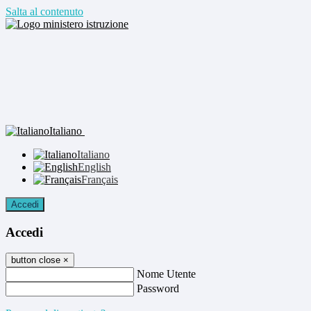
Salta al contenuto
Italiano
Italiano
English
Français
Accedi
Accedi
button close
×
Nome Utente
Password