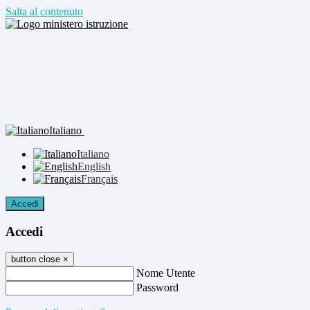
Salta al contenuto
Italiano
Italiano
English
Français
Accedi
Accedi
button close
×
Nome Utente
Password