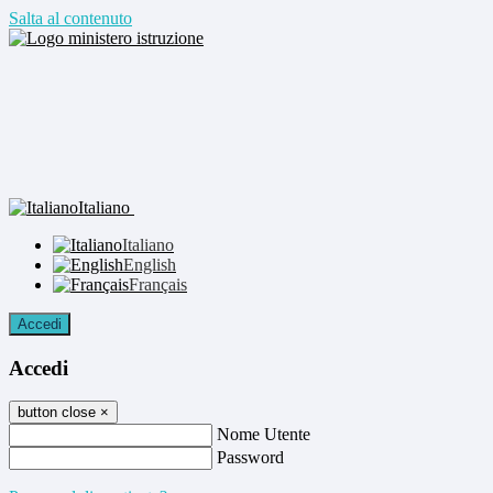
Salta al contenuto
Italiano
Italiano
English
Français
Accedi
Accedi
button close
×
Nome Utente
Password