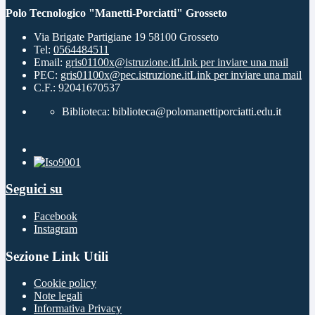
Polo Tecnologico "Manetti-Porciatti" Grosseto
Via Brigate Partigiane 19 58100 Grosseto
Tel:
0564484511
Email:
gris01100x@istruzione.it
Link per inviare una mail
PEC:
gris01100x@pec.istruzione.it
Link per inviare una mail
C.F.: 92041670537
Biblioteca: biblioteca@polomanettiporciatti.edu.it
Seguici su
Facebook
Instagram
Sezione Link Utili
Cookie policy
Note legali
Informativa Privacy