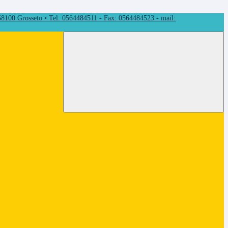
 58100 Grosseto • Tel. 0564484511 - Fax: 0564484523 - mail: