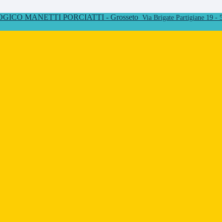
ICO MANETTI PORCIATTI - Grosseto
Via Brigate Partigiane 19 -