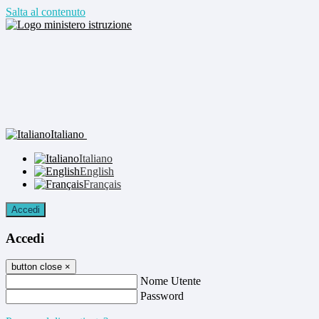
Salta al contenuto
Italiano
Italiano
English
Français
Accedi
Accedi
button close
×
Nome Utente
Password