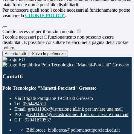
piattaforma e non è possibile disabilitarli.
Per conoscere quali sono i cookie necessari al funzionamento potete
visionare la
COOKIE POLICY
.
Cookie necessari per il funzionamento
I cookie necessari per il funzionamento non possono essere
disabilitati. È possibile consultare l'elenco nella pagina della cookie
policy.
Accetta tutti
Salva le preferenze
Polo Tecnologico "Manetti-Porciatti" Grosseto
Contatti
Polo Tecnologico "Manetti-Porciatti" Grosseto
Via Brigate Partigiane 19 58100 Grosseto
Tel:
0564484511
Email:
gris01100x@istruzione.it
Link per inviare una mail
PEC:
gris01100x@pec.istruzione.it
Link per inviare una mail
C.F.: 92041670537
Biblioteca: biblioteca@polomanettiporciatti.edu.it