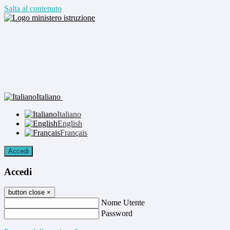
Salta al contenuto
Italiano
Italiano
English
Français
Accedi
Accedi
button close
×
Nome Utente
Password