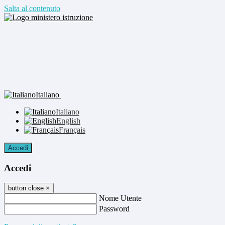
Salta al contenuto
Italiano
Italiano
English
Français
Accedi
Accedi
button close
×
Nome Utente
Password