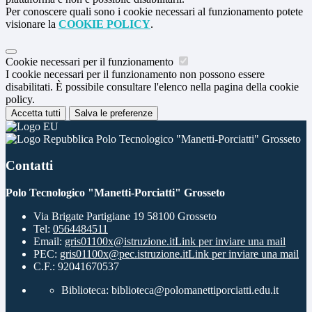
Per conoscere quali sono i cookie necessari al funzionamento potete
visionare la
COOKIE POLICY
.
Cookie necessari per il funzionamento
I cookie necessari per il funzionamento non possono essere
disabilitati. È possibile consultare l'elenco nella pagina della cookie
policy.
Accetta tutti
Salva le preferenze
Polo Tecnologico "Manetti-Porciatti" Grosseto
Contatti
Polo Tecnologico "Manetti-Porciatti" Grosseto
Via Brigate Partigiane 19 58100 Grosseto
Tel:
0564484511
Email:
gris01100x@istruzione.it
Link per inviare una mail
PEC:
gris01100x@pec.istruzione.it
Link per inviare una mail
C.F.: 92041670537
Biblioteca: biblioteca@polomanettiporciatti.edu.it