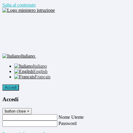
Salta al contenuto
Italiano
Italiano
English
Français
Accedi
Accedi
button close
×
Nome Utente
Password