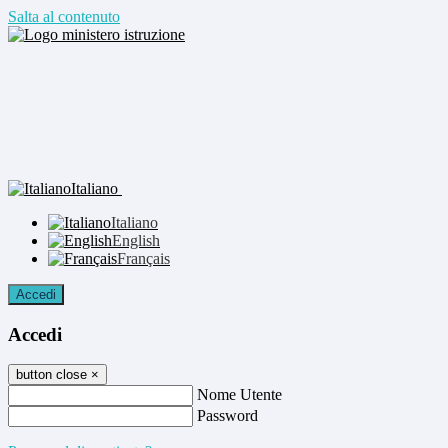
Salta al contenuto
Italiano
Italiano
English
Français
Accedi
Accedi
button close
×
Nome Utente
Password