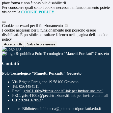
piattaforma e non è possibile disabilitarli.
Per conoscere quali sono i cookie necessari al funzionamento potete
visionare la
COOKIE POLICY
.
Cookie necessari per il funzionamento
I cookie necessari per il funzionamento non possono essere
disabilitati. È possibile consultare l'elenco nella pagina della cookie
policy.
Accetta tutti
Salva le preferenze
Polo Tecnologico "Manetti-Porciatti" Grosseto
Contatti
Polo Tecnologico "Manetti-Porciatti" Grosseto
Via Brigate Partigiane 19 58100 Grosseto
Tel:
0564484511
Email:
gris01100x@istruzione.it
Link per inviare una mail
PEC:
gris01100x@pec.istruzione.it
Link per inviare una mail
C.F.: 92041670537
Biblioteca: biblioteca@polomanettiporciatti.edu.it