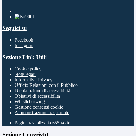
Seguici su
Facebook
Instagram
Sezione Link Utili
Cookie policy
Note legali
Informativa Privacy
Ufficio Relazioni con il Pubblico
Dichiarazione di accessibilità
Obiettivi di accessibilità
Whistleblowing
Gestione consensi cookie
Amministrazione trasparente
Pagina visualizzata
655
volte
Sezione Copyright