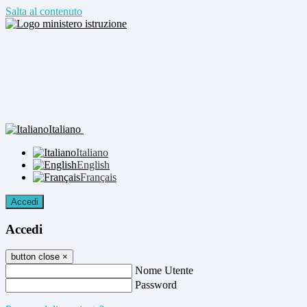
Salta al contenuto
Italiano
Italiano
English
Français
Accedi
Accedi
button close
×
Nome Utente
Password