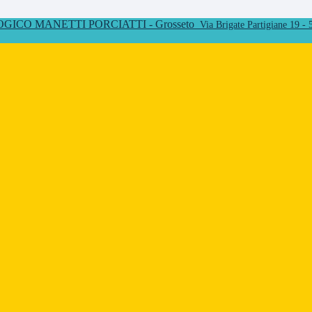
ICO MANETTI PORCIATTI - Grosseto
Via Brigate Partigiane 19 -