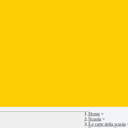
Home
>
Scuola
>
Le carte della scuola