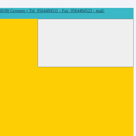
 58100 Grosseto • Tel. 0564484511 - Fax: 0564484523 - mail: