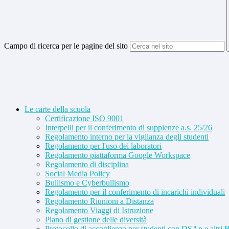
Campo di ricerca per le pagine del sito
Le carte della scuola
Certificazione ISO 9001
Interpelli per il conferimento di supplenze a.s. 25/26
Regolamento interno per la vigilanza degli studenti
Regolamento per l'uso dei laboratori
Regolamento piattaforma Google Workspace
Regolamento di disciplina
Social Media Policy
Bullismo e Cyberbullismo
Regolamento per il conferimento di incarichi individuali
Regolamento Riunioni a Distanza
Regolamento Viaggi di Istruzione
Piano di gestione delle diversità
Protocollo di accoglienza per studenti con DSAp e altri