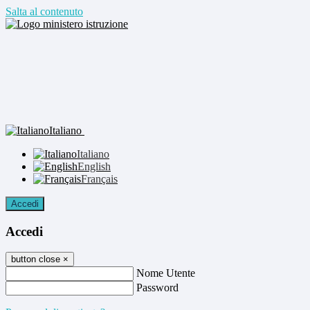
Salta al contenuto
Italiano
Italiano
English
Français
Accedi
Accedi
button close
×
Nome Utente
Password