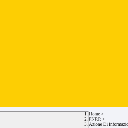
Home
>
PNRR
>
Azione Di Informazio