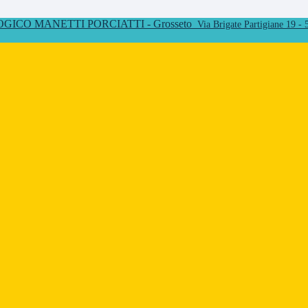
ICO MANETTI PORCIATTI - Grosseto
Via Brigate Partigiane 19 -