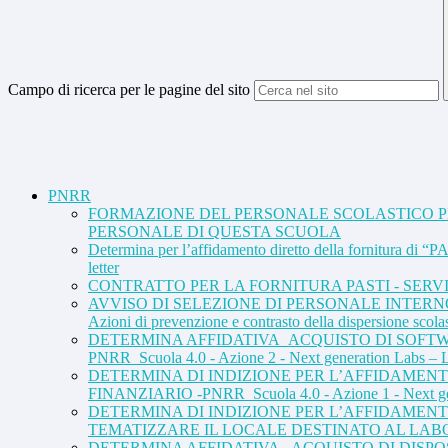
Campo di ricerca per le pagine del sito
PNRR
FORMAZIONE DEL PERSONALE SCOLASTICO PER 
PERSONALE DI QUESTA SCUOLA
Determina per l’affidamento diretto della fornitura di “
letter
CONTRATTO PER LA FORNITURA PASTI - SERVI
AVVISO DI SELEZIONE DI PERSONALE INTERNO 
Azioni di prevenzione e contrasto della dispersione scola
DETERMINA AFFIDATIVA_ACQUISTO DI SOFTW
PNRR_Scuola 4.0 - Azione 2 - Next generation Labs – La
DETERMINA DI INDIZIONE PER L’AFFIDAMEN
FINANZIARIO -PNRR_Scuola 4.0 - Azione 1 - Next ge
DETERMINA DI INDIZIONE PER L’AFFIDAMENT
TEMATIZZARE IL LOCALE DESTINATO AL LABOR
DETERMINA AFFIDATIVA - ACQUISTO DI DISP