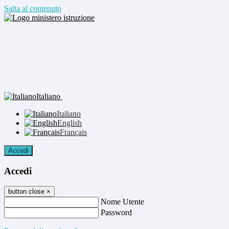
Salta al contenuto
Italiano
Italiano
English
Français
Accedi
Accedi
button close
×
Nome Utente
Password