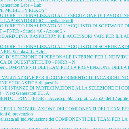
eneration Labs – Lab
etto: “E-MOBILITY READY”
O DIRETTO FINALIZZATO ALL’ESECUZIONE DI LAVORI IN
ABORATORIO IOT, mediante ordi
TO DIRETTO FINALIZZATO ALL’ACQUISTO DI SOFTWARE D
NRR - Scuola 4.0 - Azione 2 -
DUINO, RASPBERRY PI E ACCESSORI VARI PER IL LABORATORIO
O DIRETTO FINALIZZATO ALL’ACQUISTO DI SCHEDE ARDUI
RR- Scuola 4.0 - Azion
VVISO DI SELEZIONE DI PERSONALE INTERNO PER L’NDIV
A DI QUEST’ISTITUTO - PNRR – N
. 6 incarichi per COMPONENTI DELTEAM PER LA PREVENZIONE 
VALUTAZIONE PER IL CONFERIMENTO DI INCARICHI INDI
 SCOLASTICA di quest’Is
E ISTANZE DI PARTECIPAZIONE ALLA SELEZIONE DI C
– Next Generation EU. A
 (FESR) - Avviso pubblico prot.n. 22550 del 12 aprile 2022 “Av
O PER L’NDIVIDUAZIONE DEI COMPONENTI DEL TEAM PE
ni di prevenzion
ONE finalizzata all’individuazione dei COMPONENTI DEL TEA