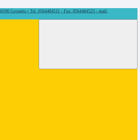
 58100 Grosseto • Tel. 0564484511 - Fax: 0564484523 - mail: