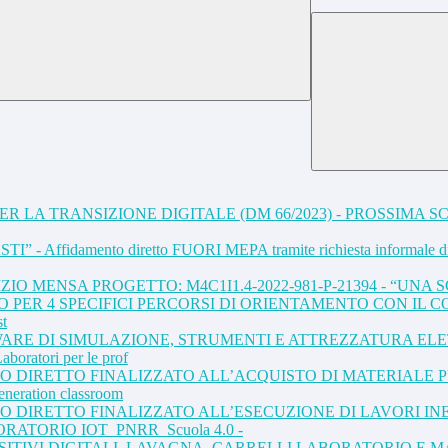
LA TRANSIZIONE DIGITALE (DM 66/2023) - PROSSIMA SCA
PASTI” - Affidamento diretto FUORI MEPA tramite richiesta informale di 
ZIO MENSA PROGETTO: M4C1I1.4-2022-981-P-21394 - “UN
PER 4 SPECIFICI PERCORSI DI ORIENTAMENTO CON IL COI
st
ARE DI SIMULAZIONE, STRUMENTI E ATTREZZATURA ELET
boratori per le prof
TO DIRETTO FINALIZZATO ALL’ACQUISTO DI MATERIALE 
neration classroom
O DIRETTO FINALIZZATO ALL’ESECUZIONE DI LAVORI IN
ATORIO IOT_PNRR_Scuola 4.0 -
OSITIVI DIGITALI, LAVAGNA, CARRELLI LABORATORIO E