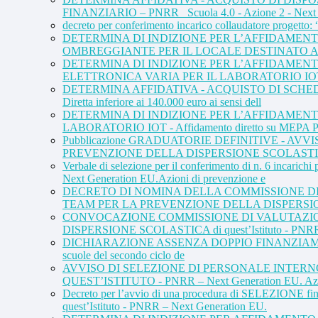
FINANZIARIO – PNRR_ Scuola 4.0 - Azione 2 - Next g
decreto per conferimento incarico collaudatore prog
DETERMINA DI INDIZIONE PER L’AFFIDAMENT
OMBREGGIANTE PER IL LOCALE DESTINATO AL L
DETERMINA DI INDIZIONE PER L’AFFIDAMEN
ELETTRONICA VARIA PER IL LABORATORIO IOT – P
DETERMINA AFFIDATIVA - ACQUISTO DI SCHEDE AR
Diretta inferiore ai 140.000 euro ai sensi dell
DETERMINA DI INDIZIONE PER L’AFFIDAMENT
LABORATORIO IOT - Affidamento diretto su MEPA PN
Pubblicazione GRADUATORIE DEFINITIVE - A
PREVENZIONE DELLA DISPERSIONE SCOLASTIC
Verbale di selezione per il conferimento di n
Next Generation EU.Azioni di prevenzione e
DECRETO DI NOMINA DELLA COMMISSIONE DI 
TEAM PER LA PREVENZIONE DELLA DISPERSIONE
CONVOCAZIONE COMMISSIONE DI VALUTAZION
DISPERSIONE SCOLASTICA di quest’Istituto - PNRR 
DICHIARAZIONE ASSENZA DOPPIO FINANZIAMENTO – PON -
scuole del secondo ciclo de
AVVISO DI SELEZIONE DI PERSONALE INTERN
QUEST’ISTITUTO - PNRR – Next Generation EU. Azio
Decreto per l’avvio di una procedura di SELEZI
quest’Istituto - PNRR – Next Generation EU.