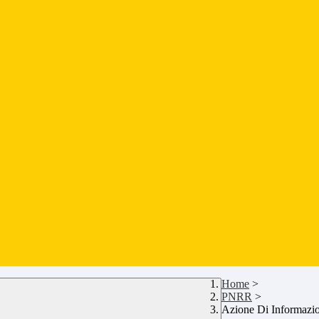
Home
>
PNRR
>
Azione Di Informazio