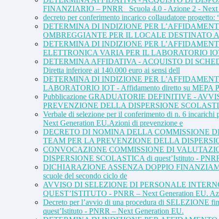
FINANZIARIO – PNRR_ Scuola 4.0 - Azione 2 - Next g
decreto per conferimento incarico collaudatore prog
DETERMINA DI INDIZIONE PER L’AFFIDAMENT
OMBREGGIANTE PER IL LOCALE DESTINATO AL L
DETERMINA DI INDIZIONE PER L’AFFIDAMEN
ELETTRONICA VARIA PER IL LABORATORIO IOT – P
DETERMINA AFFIDATIVA - ACQUISTO DI SCHEDE AR
Diretta inferiore ai 140.000 euro ai sensi dell
DETERMINA DI INDIZIONE PER L’AFFIDAMENT
LABORATORIO IOT - Affidamento diretto su MEPA PN
Pubblicazione GRADUATORIE DEFINITIVE - A
PREVENZIONE DELLA DISPERSIONE SCOLASTIC
Verbale di selezione per il conferimento di n
Next Generation EU.Azioni di prevenzione e
DECRETO DI NOMINA DELLA COMMISSIONE DI 
TEAM PER LA PREVENZIONE DELLA DISPERSIONE
CONVOCAZIONE COMMISSIONE DI VALUTAZION
DISPERSIONE SCOLASTICA di quest’Istituto - PNRR 
DICHIARAZIONE ASSENZA DOPPIO FINANZIAMENTO – PON -
scuole del secondo ciclo de
AVVISO DI SELEZIONE DI PERSONALE INTERN
QUEST’ISTITUTO - PNRR – Next Generation EU. Azio
Decreto per l’avvio di una procedura di SELEZI
quest’Istituto - PNRR – Next Generation EU.