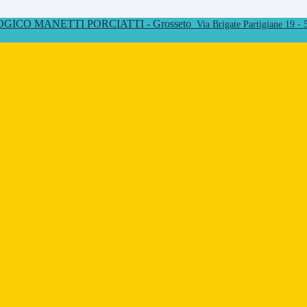
ICO MANETTI PORCIATTI - Grosseto
Via Brigate Partigiane 19 -