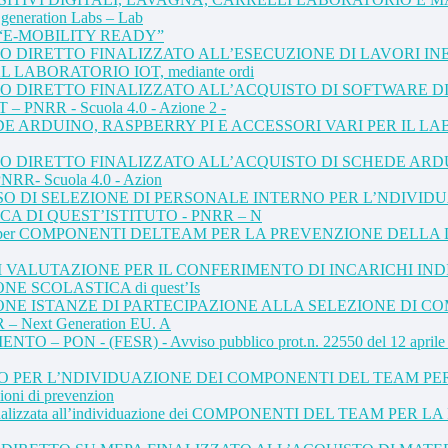
eneration Labs – Lab
etto: “E-MOBILITY READY”
O DIRETTO FINALIZZATO ALL’ESECUZIONE DI LAVORI IN
ABORATORIO IOT, mediante ordi
TO DIRETTO FINALIZZATO ALL’ACQUISTO DI SOFTWARE D
NRR - Scuola 4.0 - Azione 2 -
DUINO, RASPBERRY PI E ACCESSORI VARI PER IL LABORATORIO
O DIRETTO FINALIZZATO ALL’ACQUISTO DI SCHEDE ARDUI
RR- Scuola 4.0 - Azion
VVISO DI SELEZIONE DI PERSONALE INTERNO PER L’NDIV
A DI QUEST’ISTITUTO - PNRR – N
. 6 incarichi per COMPONENTI DELTEAM PER LA PREVENZIONE 
VALUTAZIONE PER IL CONFERIMENTO DI INCARICHI INDI
 SCOLASTICA di quest’Is
E ISTANZE DI PARTECIPAZIONE ALLA SELEZIONE DI C
– Next Generation EU. A
 (FESR) - Avviso pubblico prot.n. 22550 del 12 aprile 2022 “Av
O PER L’NDIVIDUAZIONE DEI COMPONENTI DEL TEAM PE
ni di prevenzion
ONE finalizzata all’individuazione dei COMPONENTI DEL TEA