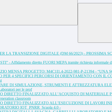
LA TRANSIZIONE DIGITALE (DM 66/2023) - PROSSIMA SCA
PASTI” - Affidamento diretto FUORI MEPA tramite richiesta informale di 
ZIO MENSA PROGETTO: M4C1I1.4-2022-981-P-21394 - “UN
PER 4 SPECIFICI PERCORSI DI ORIENTAMENTO CON IL COI
st
ARE DI SIMULAZIONE, STRUMENTI E ATTREZZATURA ELET
boratori per le prof
TO DIRETTO FINALIZZATO ALL’ACQUISTO DI MATERIALE 
neration classroom
O DIRETTO FINALIZZATO ALL’ESECUZIONE DI LAVORI IN
ATORIO IOT_PNRR_Scuola 4.0 -
OSITIVI DIGITALI, LAVAGNA, CARRELLI LABORATORIO E