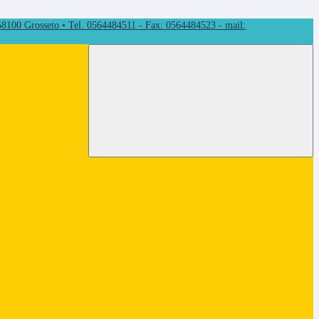
 58100 Grosseto • Tel. 0564484511 - Fax: 0564484523 - mail: