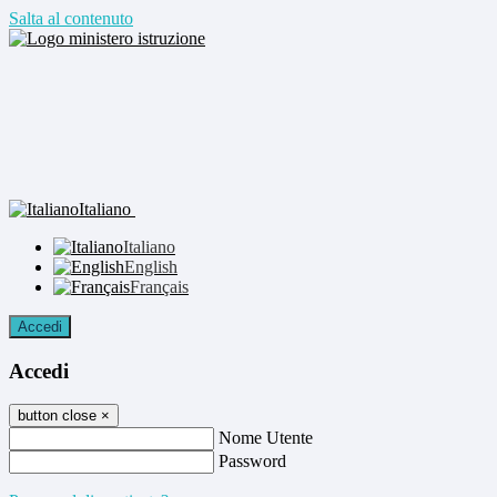
Salta al contenuto
Italiano
Italiano
English
Français
Accedi
Accedi
button close
×
Nome Utente
Password