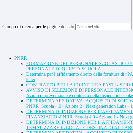
Campo di ricerca per le pagine del sito
PNRR
FORMAZIONE DEL PERSONALE SCOLASTICO PER 
PERSONALE DI QUESTA SCUOLA
Determina per l’affidamento diretto della fornitura di “
letter
CONTRATTO PER LA FORNITURA PASTI - SERVI
AVVISO DI SELEZIONE DI PERSONALE INTERNO 
Azioni di prevenzione e contrasto della dispersione scola
DETERMINA AFFIDATIVA_ACQUISTO DI SOFTW
PNRR_Scuola 4.0 - Azione 2 - Next generation Labs – La
DETERMINA DI INDIZIONE PER L’AFFIDAMEN
FINANZIARIO -PNRR_Scuola 4.0 - Azione 1 - Next ge
DETERMINA DI INDIZIONE PER L’AFFIDAMENT
TEMATIZZARE IL LOCALE DESTINATO AL LABOR
DETERMINA AFFIDATIVA - ACQUISTO DI DISP