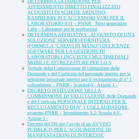
DETERMINA DI INDIZIONE PER
AFFIDAMENTO DIRETTO FINALIZZATO
ACQUISTO DI SCHEDE ARDUINO,
RASPBERRY PI E ACCESSORI VARI PER IL
LABORATORIO IOT – PNNR_ Next generation
Labs – Laboratori per le professioni
DETERMINA AFFIDATIVA - ACQUISTO DI UNA
SOLUZIONE SERVIZIO/FORNITURA
(FORMULA “CHIAVI IN MANO”) DI LICENZE
SOFTWARE PER LA GESTIONE DI
LABORATORI LINGUISTICI MULTIMEDIALI
MOBILI E ATTREZZATURE PER LO S
Verbale della Commissione di valutazione delle
Domande e dei Curricula del personale interno per la
selezione personale interno per il reclutamento di n° 1
collaudatore – PNRR - Scuola4.0 - Azione 1 -
DECRETO ISTITUZIONE DELLA
COMMISSIONE DI VALUTAZIONE delle Domande
e dei Curricula PERSONALE INTERNO PER IL
RECLUTAMENTO DI N° 1 COLLAUDATORE,
progetto-PNRR – Investimento 3.2: Scuola 4.0 -
Azione 1 -
Decreto del DS per l’avvio di un AVVISO
PUBBLICO PER L’ACQUISIZIONE DI
MANIFESTAZIONI DI INTERESSE