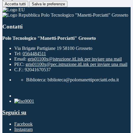
Accetta tutti
Salva le preferenze
Polo Tecnologico "Manetti-Porciatti" Grosseto
Contatti
Polo Tecnologico "Manetti-Porciatti" Grosseto
Via Brigate Partigiane 19 58100 Grosseto
Tel:
0564484511
Email:
gris01100x@istruzione.it
Link per inviare una mail
PEC:
gris01100x@pec.istruzione.it
Link per inviare una mail
C.F.: 92041670537
Biblioteca: biblioteca@polomanettiporciatti.edu.it
Seguici su
Facebook
Instagram