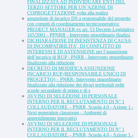
FINALIZZATA AD INDIVIDUARE ENTI DEL
TERZO SETTORE PER UN’AZIONE DI
COPROGETTAZIONE volta alla realizz
assunzione di incarico DS a responsabile del progetto
con compiti di coordinamento tecnicooperativo:
PROJECT MANAGER ex art. 53 Decreto Legislativo
165/2001 - PPNRR - Intervento straordinario finalizz
DICHIARAZIONE DI INESISTENZA DI CAUSA
DI INCOMPATIBILITA’, DI CONFLITTO DI
INTERESSI E DI ASTENSIONE per l’assunzione
dell’incarico di RUP - PNRR - Intervento straordinario
finalizzato alla riduzione
DECRETO DI MODIFICA ASSUNZIONE
INCARICO RUP (RESPONSABILE UNICO DI
PROGETTO) – PNRR- Intervento straordinario
finalizzato alla riduzione dei divari territoriali nelle
scuole secondarie di primo e di s
AVVISO DI SELEZIONE DI PERSONALE
INTERNO PER IL RECLUTAMENTO DI N° 1
COLLAUDATORE – PNRR, Scuola 4.0 - Azione 1 -
Next generation classroom – Ambienti di
apprendimento innovativi
AVVISO DI SELEZIONE DI PERSONALE
INTERNO PER IL RECLUTAMENTO DI N° 1
COLLAUDATORE – PNRR, Scuola 4.0 - Azione 1 -