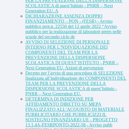
PER LA PREVENZIONE DELLA DISPERSIONE
SCOLASTICA di quest’Istituto - PNRR – Next
Generation EU. A
DICHIARAZIONE ASSENZA DOPPIO
FINANZIAMENTO – PON - (FESR) - Avviso
pubblico prot.n. 22550 del 12 aprile 2022 “Avviso
pubblico per la realizzazione di laboratori green nelle
scuole del secondo ciclo de
AVVISO DI SELEZIONE DI PERSONALE
INTERNO PER L’NDIVIDUAZIONE DEI
COMPONENTI DEL TEAM PER LA
PREVENZIONE DELLA DISPERSIONE
SCOLASTICA DI QUEST’ISTITUTO - PNRR –
Next Generation EU. Azioni di prevenzion
Decreto per l’avvio di una procedura di SELEZIONE
finalizzata all’individuazione dei COMPONENTI DEL
TEAM PER LA PREVENZIONE DELLA
DISPERSIONE SCOLASTICA di quest’Istituto -
PNRR – Next Generation EU.
DETERMINA DI INDIZIONE PER
AFFIDAMENTO DIRETTO SU MEPA
FINALIZZATO ALL’ACQUISTO DI MATERIALE
PUBBLICITARIO CHE PUBBLICIZZI IL
SOSTEGNO FINANZIARIO UE - PROGETTO
13.1.4A-FESRPONTO-2022-58 - Avviso pubb