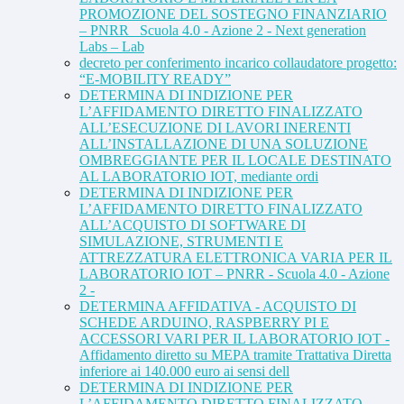
PROMOZIONE DEL SOSTEGNO FINANZIARIO
– PNRR_ Scuola 4.0 - Azione 2 - Next generation
Labs – Lab
decreto per conferimento incarico collaudatore progetto:
“E-MOBILITY READY”
DETERMINA DI INDIZIONE PER
L’AFFIDAMENTO DIRETTO FINALIZZATO
ALL’ESECUZIONE DI LAVORI INERENTI
ALL’INSTALLAZIONE DI UNA SOLUZIONE
OMBREGGIANTE PER IL LOCALE DESTINATO
AL LABORATORIO IOT, mediante ordi
DETERMINA DI INDIZIONE PER
L’AFFIDAMENTO DIRETTO FINALIZZATO
ALL’ACQUISTO DI SOFTWARE DI
SIMULAZIONE, STRUMENTI E
ATTREZZATURA ELETTRONICA VARIA PER IL
LABORATORIO IOT – PNRR - Scuola 4.0 - Azione
2 -
DETERMINA AFFIDATIVA - ACQUISTO DI
SCHEDE ARDUINO, RASPBERRY PI E
ACCESSORI VARI PER IL LABORATORIO IOT -
Affidamento diretto su MEPA tramite Trattativa Diretta
inferiore ai 140.000 euro ai sensi dell
DETERMINA DI INDIZIONE PER
L’AFFIDAMENTO DIRETTO FINALIZZATO