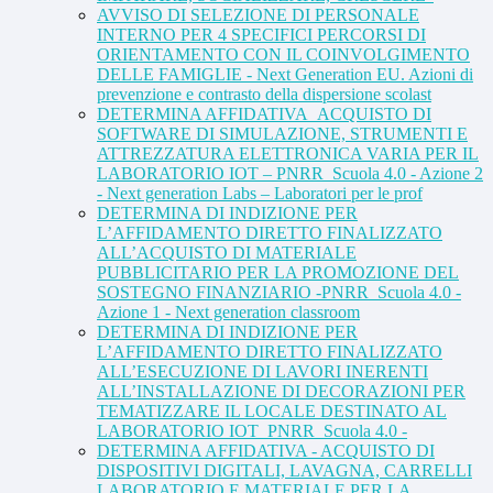
AVVISO DI SELEZIONE DI PERSONALE
INTERNO PER 4 SPECIFICI PERCORSI DI
ORIENTAMENTO CON IL COINVOLGIMENTO
DELLE FAMIGLIE - Next Generation EU. Azioni di
prevenzione e contrasto della dispersione scolast
DETERMINA AFFIDATIVA_ACQUISTO DI
SOFTWARE DI SIMULAZIONE, STRUMENTI E
ATTREZZATURA ELETTRONICA VARIA PER IL
LABORATORIO IOT – PNRR_Scuola 4.0 - Azione 2
- Next generation Labs – Laboratori per le prof
DETERMINA DI INDIZIONE PER
L’AFFIDAMENTO DIRETTO FINALIZZATO
ALL’ACQUISTO DI MATERIALE
PUBBLICITARIO PER LA PROMOZIONE DEL
SOSTEGNO FINANZIARIO -PNRR_Scuola 4.0 -
Azione 1 - Next generation classroom
DETERMINA DI INDIZIONE PER
L’AFFIDAMENTO DIRETTO FINALIZZATO
ALL’ESECUZIONE DI LAVORI INERENTI
ALL’INSTALLAZIONE DI DECORAZIONI PER
TEMATIZZARE IL LOCALE DESTINATO AL
LABORATORIO IOT_PNRR_Scuola 4.0 -
DETERMINA AFFIDATIVA - ACQUISTO DI
DISPOSITIVI DIGITALI, LAVAGNA, CARRELLI
LABORATORIO E MATERIALE PER LA