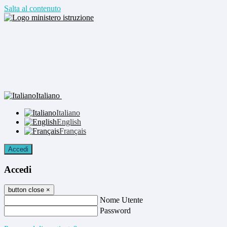
Salta al contenuto
Italiano
Italiano
English
Français
Accedi
Accedi
button close
×
Nome Utente
Password