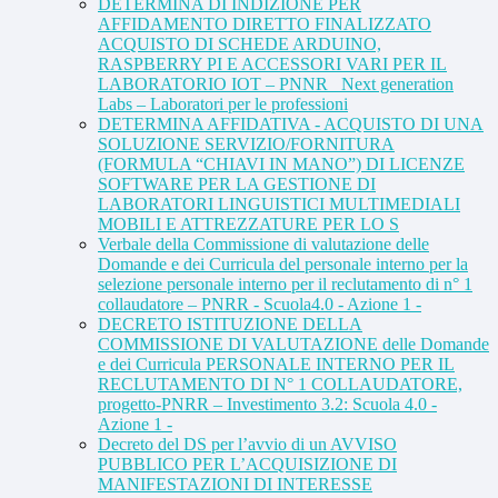
DETERMINA DI INDIZIONE PER
AFFIDAMENTO DIRETTO FINALIZZATO
ACQUISTO DI SCHEDE ARDUINO,
RASPBERRY PI E ACCESSORI VARI PER IL
LABORATORIO IOT – PNNR_ Next generation
Labs – Laboratori per le professioni
DETERMINA AFFIDATIVA - ACQUISTO DI UNA
SOLUZIONE SERVIZIO/FORNITURA
(FORMULA “CHIAVI IN MANO”) DI LICENZE
SOFTWARE PER LA GESTIONE DI
LABORATORI LINGUISTICI MULTIMEDIALI
MOBILI E ATTREZZATURE PER LO S
Verbale della Commissione di valutazione delle
Domande e dei Curricula del personale interno per la
selezione personale interno per il reclutamento di n° 1
collaudatore – PNRR - Scuola4.0 - Azione 1 -
DECRETO ISTITUZIONE DELLA
COMMISSIONE DI VALUTAZIONE delle Domande
e dei Curricula PERSONALE INTERNO PER IL
RECLUTAMENTO DI N° 1 COLLAUDATORE,
progetto-PNRR – Investimento 3.2: Scuola 4.0 -
Azione 1 -
Decreto del DS per l’avvio di un AVVISO
PUBBLICO PER L’ACQUISIZIONE DI
MANIFESTAZIONI DI INTERESSE