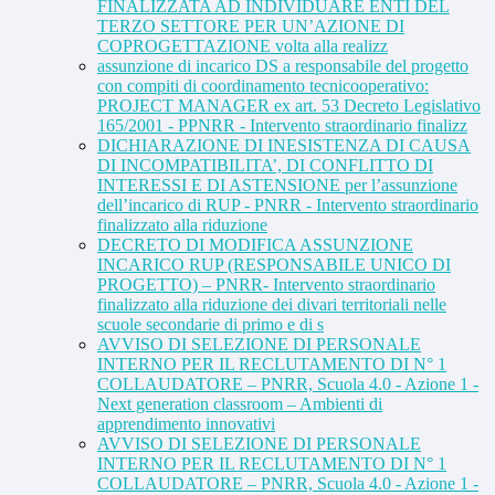
FINALIZZATA AD INDIVIDUARE ENTI DEL
TERZO SETTORE PER UN’AZIONE DI
COPROGETTAZIONE volta alla realizz
assunzione di incarico DS a responsabile del progetto
con compiti di coordinamento tecnicooperativo:
PROJECT MANAGER ex art. 53 Decreto Legislativo
165/2001 - PPNRR - Intervento straordinario finalizz
DICHIARAZIONE DI INESISTENZA DI CAUSA
DI INCOMPATIBILITA’, DI CONFLITTO DI
INTERESSI E DI ASTENSIONE per l’assunzione
dell’incarico di RUP - PNRR - Intervento straordinario
finalizzato alla riduzione
DECRETO DI MODIFICA ASSUNZIONE
INCARICO RUP (RESPONSABILE UNICO DI
PROGETTO) – PNRR- Intervento straordinario
finalizzato alla riduzione dei divari territoriali nelle
scuole secondarie di primo e di s
AVVISO DI SELEZIONE DI PERSONALE
INTERNO PER IL RECLUTAMENTO DI N° 1
COLLAUDATORE – PNRR, Scuola 4.0 - Azione 1 -
Next generation classroom – Ambienti di
apprendimento innovativi
AVVISO DI SELEZIONE DI PERSONALE
INTERNO PER IL RECLUTAMENTO DI N° 1
COLLAUDATORE – PNRR, Scuola 4.0 - Azione 1 -