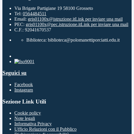
Via Brigate Partigiane 19 58100 Grosseto
Tel:
0564484511
Email:
gris01100x@istruzione.it
Link per inviare una mail
PEC:
gris01100x@pec.istruzione.it
Link per inviare una mail
C.F.: 92041670537
Biblioteca: biblioteca@polomanettiporciatti.edu.it
Seguici su
Facebook
Instagram
Sezione Link Utili
Cookie policy
Note legali
Informativa Privacy
Ufficio Relazioni con il Pubblico