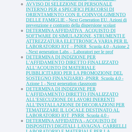
AVVISO DI SELEZIONE DI PERSONALE
INTERNO PER 4 SPECIFICI PERCORSI DI
ORIENTAMENTO CON IL COINVOLGIMENTO
DELLE FAMIGLIE - Next Generation EU. Azioni di
prevenzione e contrasto della dispersione scolast
DETERMINA AFFIDATIVA_ACQUISTO DI
SOFTWARE DI SIMULAZIONE, STRUMENTI E
ATTREZZATURA ELETTRONICA VARIA PER IL
LABORATORIO IOT – PNRR_Scuola 4.0 - Azione 2
- Next generation Labs – Laboratori per le prof
DETERMINA DI INDIZIONE PER
L’AFFIDAMENTO DIRETTO FINALIZZATO
ALL’ACQUISTO DI MATERIALE
PUBBLICITARIO PER LA PROMOZIONE DEL
SOSTEGNO FINANZIARIO -PNRR_Scuola 4.0 -
Azione 1 - Next generation classroom
DETERMINA DI INDIZIONE PER
L’AFFIDAMENTO DIRETTO FINALIZZATO
ALL’ESECUZIONE DI LAVORI INERENTI
ALL’INSTALLAZIONE DI DECORAZIONI PER
TEMATIZZARE IL LOCALE DESTINATO AL
LABORATORIO IOT_PNRR_Scuola 4.0 -
DETERMINA AFFIDATIVA - ACQUISTO DI
DISPOSITIVI DIGITALI, LAVAGNA, CARRELLI
LABORATORIO E MATERIALE PER LA