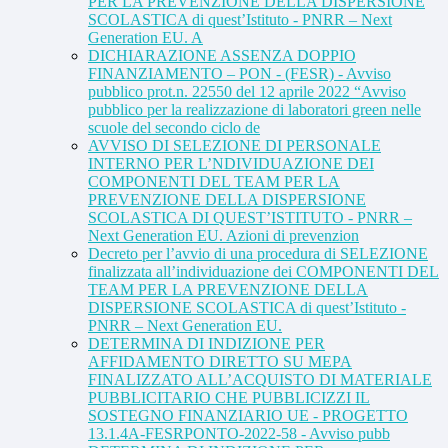
PER LA PREVENZIONE DELLA DISPERSIONE
SCOLASTICA di quest’Istituto - PNRR – Next
Generation EU. A
DICHIARAZIONE ASSENZA DOPPIO
FINANZIAMENTO – PON - (FESR) - Avviso
pubblico prot.n. 22550 del 12 aprile 2022 “Avviso
pubblico per la realizzazione di laboratori green nelle
scuole del secondo ciclo de
AVVISO DI SELEZIONE DI PERSONALE
INTERNO PER L’NDIVIDUAZIONE DEI
COMPONENTI DEL TEAM PER LA
PREVENZIONE DELLA DISPERSIONE
SCOLASTICA DI QUEST’ISTITUTO - PNRR –
Next Generation EU. Azioni di prevenzion
Decreto per l’avvio di una procedura di SELEZIONE
finalizzata all’individuazione dei COMPONENTI DEL
TEAM PER LA PREVENZIONE DELLA
DISPERSIONE SCOLASTICA di quest’Istituto -
PNRR – Next Generation EU.
DETERMINA DI INDIZIONE PER
AFFIDAMENTO DIRETTO SU MEPA
FINALIZZATO ALL’ACQUISTO DI MATERIALE
PUBBLICITARIO CHE PUBBLICIZZI IL
SOSTEGNO FINANZIARIO UE - PROGETTO
13.1.4A-FESRPONTO-2022-58 - Avviso pubb