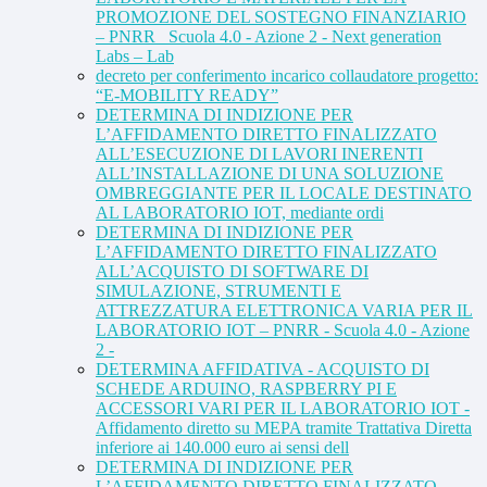
PROMOZIONE DEL SOSTEGNO FINANZIARIO
– PNRR_ Scuola 4.0 - Azione 2 - Next generation
Labs – Lab
decreto per conferimento incarico collaudatore progetto:
“E-MOBILITY READY”
DETERMINA DI INDIZIONE PER
L’AFFIDAMENTO DIRETTO FINALIZZATO
ALL’ESECUZIONE DI LAVORI INERENTI
ALL’INSTALLAZIONE DI UNA SOLUZIONE
OMBREGGIANTE PER IL LOCALE DESTINATO
AL LABORATORIO IOT, mediante ordi
DETERMINA DI INDIZIONE PER
L’AFFIDAMENTO DIRETTO FINALIZZATO
ALL’ACQUISTO DI SOFTWARE DI
SIMULAZIONE, STRUMENTI E
ATTREZZATURA ELETTRONICA VARIA PER IL
LABORATORIO IOT – PNRR - Scuola 4.0 - Azione
2 -
DETERMINA AFFIDATIVA - ACQUISTO DI
SCHEDE ARDUINO, RASPBERRY PI E
ACCESSORI VARI PER IL LABORATORIO IOT -
Affidamento diretto su MEPA tramite Trattativa Diretta
inferiore ai 140.000 euro ai sensi dell
DETERMINA DI INDIZIONE PER
L’AFFIDAMENTO DIRETTO FINALIZZATO