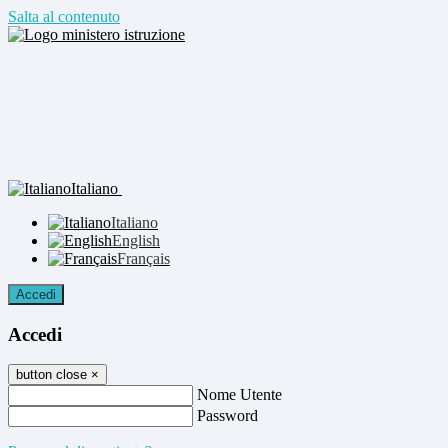
Salta al contenuto
Italiano
Italiano
English
Français
Accedi
Accedi
button close
×
Nome Utente
Password